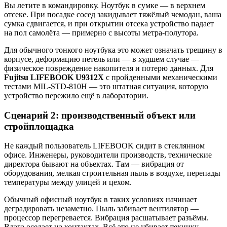
Вы летите в командировку. Ноутбук в сумке — в верхнем
отсеке. При посадке сосед закидывает тяжёлый чемодан, ваша
сумка сдвигается, и при открытии отсека устройство падает
на пол самолёта — примерно с высоты метра-полутора.
Для обычного тонкого ноутбука это может означать трещину в
корпусе, деформацию петель или — в худшем случае —
физическое повреждение накопителя и потерю данных. Для
Fujitsu LIFEBOOK U9312X
с пройденными механическими
тестами MIL-STD-810H — это штатная ситуация, которую
устройство пережило ещё в лаборатории.
Сценарий 2: производственный объект или
стройплощадка
Не каждый пользователь LIFEBOOK сидит в стеклянном
офисе. Инженеры, руководители производств, технические
директора бывают на объектах. Там — вибрация от
оборудования, мелкая строительная пыль в воздухе, перепады
температуры между улицей и цехом.
Обычный офисный ноутбук в таких условиях начинает
деградировать незаметно. Пыль забивает вентилятор —
процессор перегревается. Вибрация расшатывает разъёмы.
Влага оседает на контактах. Всё это не убивает технику