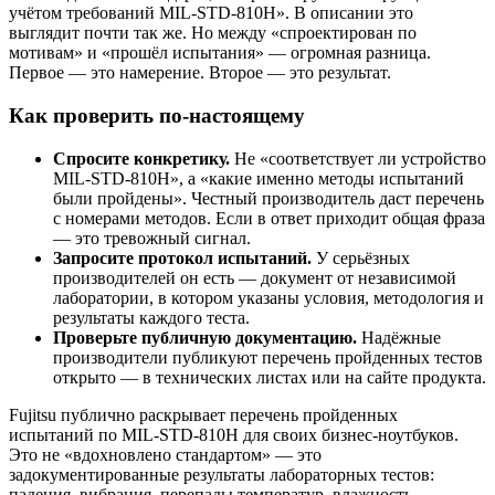
учётом требований MIL-STD-810H». В описании это
выглядит почти так же. Но между «спроектирован по
мотивам» и «прошёл испытания» — огромная разница.
Первое — это намерение. Второе — это результат.
Как проверить по-настоящему
Спросите конкретику.
Не «соответствует ли устройство
MIL-STD-810H», а «какие именно методы испытаний
были пройдены». Честный производитель даст перечень
с номерами методов. Если в ответ приходит общая фраза
— это тревожный сигнал.
Запросите протокол испытаний.
У серьёзных
производителей он есть — документ от независимой
лаборатории, в котором указаны условия, методология и
результаты каждого теста.
Проверьте публичную документацию.
Надёжные
производители публикуют перечень пройденных тестов
открыто — в технических листах или на сайте продукта.
Fujitsu публично раскрывает перечень пройденных
испытаний по MIL-STD-810H для своих бизнес-ноутбуков.
Это не «вдохновлено стандартом» — это
задокументированные результаты лабораторных тестов:
падения, вибрация, перепады температур, влажность,