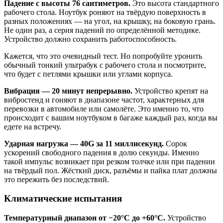
Падение с высоты 76 сантиметров.
Это высота стандартного
рабочего стола. Ноутбук роняют на твёрдую поверхность в
разных положениях — на угол, на крышку, на боковую грань.
Не один раз, а серия падений по определённой методике.
Устройство должно сохранить работоспособность.
Кажется, что это очевидный тест. Но попробуйте уронить
обычный тонкий ультрабук с рабочего стола и посмотрите,
что будет с петлями крышки или углами корпуса.
Вибрация — 20 минут непрерывно.
Устройство крепят на
вибростенд и гоняют в диапазоне частот, характерных для
перевозки в автомобиле или самолёте. Это именно то, что
происходит с вашим ноутбуком в багаже каждый раз, когда вы
едете на встречу.
Ударная нагрузка — 40G за 11 миллисекунд.
Сорок
ускорений свободного падения в долю секунды. Именно
такой импульс возникает при резком толчке или при падении
на твёрдый пол. Жёсткий диск, разъёмы и пайка плат должны
это пережить без последствий.
Климатические испытания
Температурный диапазон от −20°C до +60°C.
Устройство