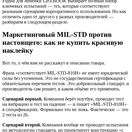
Fujitsu для линейки LIFEBOOK выбирает полный набор
ключевых испытаний — тех, которые соответствуют
реальным сценариям корпоративного использования. Но как
отличить одно от другого у разных производителей —
разбираем в следующем разделе.
Маркетинговый MIL-STD против
настоящего: как не купить красивую
наклейку
Вот то, о чём вам не расскажут в описании товара.
Фраза «соответствует MIL-STD-810H» не имеет юридической
силы без уточнения. Это не государственная сертификация с
обязательным перечнем тестов. Это добровольный стандарт, и
производитель сам решает, в каком объёме его применять.
Сценарий первый.
Компания берёт ноутбук, проводит тест
на вибрацию и тест на падение — и пишет «MIL-STD-810H»
в спецификациях. Формально это не ложь. Фактически — это
2 теста из 26.
Сценарий второй.
Компания вообще не проводит испытания
по методологии стандарта, но проектирует конструкцию «с