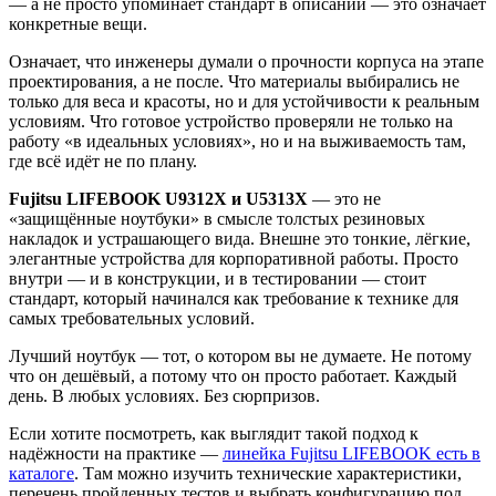
— а не просто упоминает стандарт в описании — это означает
конкретные вещи.
Означает, что инженеры думали о прочности корпуса на этапе
проектирования, а не после. Что материалы выбирались не
только для веса и красоты, но и для устойчивости к реальным
условиям. Что готовое устройство проверяли не только на
работу «в идеальных условиях», но и на выживаемость там,
где всё идёт не по плану.
Fujitsu LIFEBOOK U9312X и U5313X
— это не
«защищённые ноутбуки» в смысле толстых резиновых
накладок и устрашающего вида. Внешне это тонкие, лёгкие,
элегантные устройства для корпоративной работы. Просто
внутри — и в конструкции, и в тестировании — стоит
стандарт, который начинался как требование к технике для
самых требовательных условий.
Лучший ноутбук — тот, о котором вы не думаете. Не потому
что он дешёвый, а потому что он просто работает. Каждый
день. В любых условиях. Без сюрпризов.
Если хотите посмотреть, как выглядит такой подход к
надёжности на практике —
линейка Fujitsu LIFEBOOK есть в
каталоге
. Там можно изучить технические характеристики,
перечень пройденных тестов и выбрать конфигурацию под