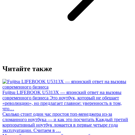
Читайте также
Fujitsu LIFEBOOK U5313X — японский ответ на вызовы
современного бизнеса
Это ноутбук, который не обещает
«революцию», но предлагает главное: уверенность в том,
что…
Сколько стоит один час простоя топ-менеджера из-за
сломанного ноутбука — и как это посчитать
Каждый третий
корпоративный ноутбук ломается в первые четыре года
эксплуатации. Считаем в …