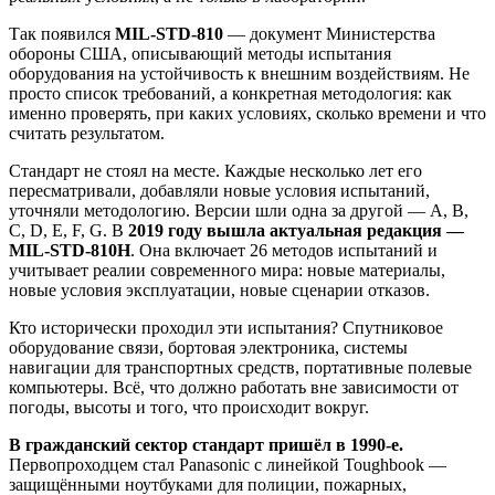
Так появился
MIL-STD-810
— документ Министерства
обороны США, описывающий методы испытания
оборудования на устойчивость к внешним воздействиям. Не
просто список требований, а конкретная методология: как
именно проверять, при каких условиях, сколько времени и что
считать результатом.
Стандарт не стоял на месте. Каждые несколько лет его
пересматривали, добавляли новые условия испытаний,
уточняли методологию. Версии шли одна за другой — A, B,
C, D, E, F, G. В
2019 году вышла актуальная редакция —
MIL-STD-810H
. Она включает 26 методов испытаний и
учитывает реалии современного мира: новые материалы,
новые условия эксплуатации, новые сценарии отказов.
Кто исторически проходил эти испытания? Спутниковое
оборудование связи, бортовая электроника, системы
навигации для транспортных средств, портативные полевые
компьютеры. Всё, что должно работать вне зависимости от
погоды, высоты и того, что происходит вокруг.
В гражданский сектор стандарт пришёл в 1990-е.
Первопроходцем стал Panasonic с линейкой Toughbook —
защищёнными ноутбуками для полиции, пожарных,