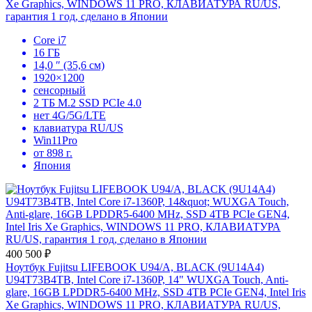
Xe Graphics, WINDOWS 11 PRO, КЛАВИАТУРА RU/US,
гарантия 1 год, сделано в Японии
Core i7
16 ГБ
14,0 ″ (35,6 см)
1920×1200
сенсорный
2 ТБ M.2 SSD PCIe 4.0
нет 4G/5G/LTE
клавиатура RU/US
Win11Pro
от 898 г.
Япония
400 500 ₽
Ноутбук Fujitsu LIFEBOOK U94/A, BLACK (9U14A4)
U94T73B4TB, Intel Core i7-1360P, 14" WUXGA Touch, Anti-
glare, 16GB LPDDR5-6400 MHz, SSD 4TB PCIe GEN4, Intel Iris
Xe Graphics, WINDOWS 11 PRO, КЛАВИАТУРА RU/US,