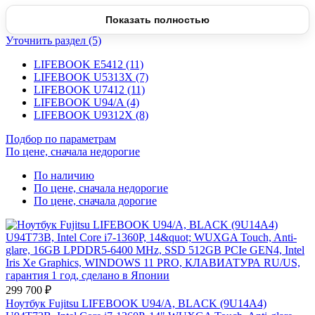
Ультралёгкий бизнес-ноутбук от
898 г
в магниевом
Показать полностью
корпусе: сенсорный дисплей
WUXGA 16:10
,
Уточнить раздел (5)
платформа
Intel Core i7‑1360P
, SSD PCIe 4.0,
Thunderbolt 4 и Windows 11 Pro.
LIFEBOOK E5412 (11)
LIFEBOOK U5313X (7)
LIFEBOOK U7412 (11)
LIFEBOOK U94/A (4)
от 898 г
14" WUXGA Touch
100% sRGB
LIFEBOOK U9312X (8)
Core i7‑1360P
16 ГБ LPDDR5
SSD до 4 ТБ
Подбор по параметрам
По цене, сначала недорогие
2× Thunderbolt 4
Сделано в Японии
По наличию
По цене, сначала недорогие
По цене, сначала дорогие
Выбрать конфигурацию
Смотреть характеристики
299 700 ₽
Ноутбук Fujitsu LIFEBOOK U94/A, BLACK (9U14A4)
LIFEBOOK U94/A