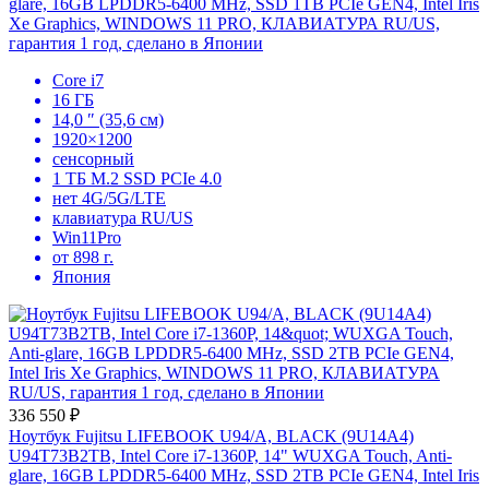
glare, 16GB LPDDR5-6400 MHz, SSD 1TB PCIe GEN4, Intel Iris
Xe Graphics, WINDOWS 11 PRO, КЛАВИАТУРА RU/US,
гарантия 1 год, сделано в Японии
КОНФИГУРАЦИИ
Core i7
16 ГБ
Конфигурации в
14,0 ″ (35,6 см)
1920×1200
наличии
сенсорный
1 ТБ M.2 SSD PCIe 4.0
нет 4G/5G/LTE
Все доступные варианты построены на одной
клавиатура RU/US
платформе:
Intel Core i7‑1360P
,
16 ГБ
Win11Pro
от 898 г.
LPDDR5‑6400
,
14" WUXGA Touch
,
Windows 11 Pro
.
Япония
Основное отличие — объём SSD PCIe Gen4.
336 550 ₽
Ноутбук Fujitsu LIFEBOOK U94/A, BLACK (9U14A4)
U94T73B2TB, Intel Core i7-1360P, 14" WUXGA Touch, Anti-
glare, 16GB LPDDR5-6400 MHz, SSD 2TB PCIe GEN4, Intel Iris