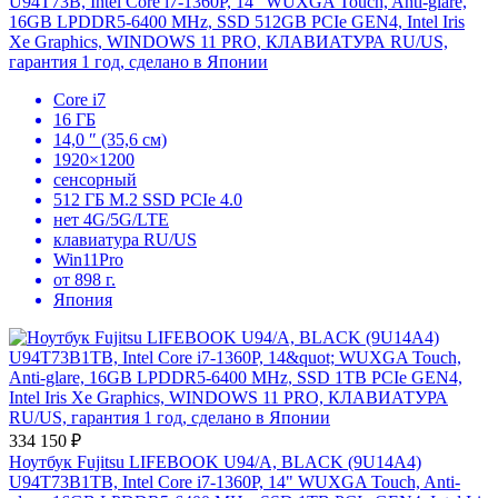
U94T73B, Intel Core i7-1360P, 14" WUXGA Touch, Anti-glare,
16GB LPDDR5-6400 MHz, SSD 512GB PCIe GEN4, Intel Iris
898 г
Xe Graphics, WINDOWS 11 PRO, КЛАВИАТУРА RU/US,
гарантия 1 год, сделано в Японии
стартовый вес
Core i7
16 ГБ
14,0 ″ (35,6 см)
15.8 мм
1920×1200
сенсорный
тонкий корпус
512 ГБ M.2 SSD PCIe 4.0
нет 4G/5G/LTE
клавиатура RU/US
Win11Pro
14"
от 898 г.
Япония
дисплей 16:10
334 150 ₽
Конфигурации
Мобильность
Дисплей
Производ
Ноутбук Fujitsu LIFEBOOK U94/A, BLACK (9U14A4)
U94T73B1TB, Intel Core i7-1360P, 14" WUXGA Touch, Anti-