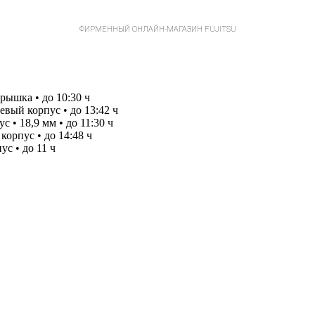
ФИРМЕННЫЙ ОНЛАЙН-МАГАЗИН FUJITSU
крышка • до 10:30 ч
иевый корпус • до 13:42 ч
с • 18,9 мм • до 11:30 ч
 корпус • до 14:48 ч
ус • до 11 ч