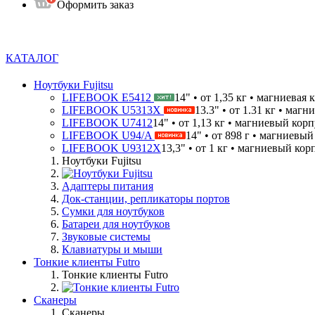
Оформить заказ
КАТАЛОГ
Ноутбуки Fujitsu
LIFEBOOK E5412
14" • от 1,35 кг • магниевая 
LIFEBOOK U5313X
13.3" • от 1.31 кг • магн
LIFEBOOK U7412
14" • от 1,13 кг • магниевый корпу
LIFEBOOK U94/A
14" • от 898 г • магниевый
LIFEBOOK U9312X
13,3" • от 1 кг • магниевый корп
Ноутбуки Fujitsu
Адаптеры питания
Док-станции, репликаторы портов
Сумки для ноутбуков
Батареи для ноутбуков
Звуковые системы
Клавиатуры и мыши
Тонкие клиенты Futro
Тонкие клиенты Futro
Сканеры
Сканеры