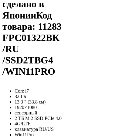
сделано в
Японии
Код
товара: 11283
FPC01322BK
/RU
/SSD2TBG4
/WIN11PRO
Core i7
32 ГБ
13,3 ″ (33,8 см)
1920×1080
сенсорный
2 ТБ M.2 SSD PCIe 4.0
4G/LTE
клавиатура RU/US
Win11Pro