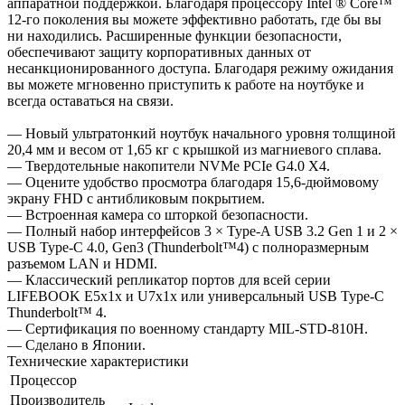
аппаратной поддержкой. Благодаря процессору Intel ® Core™
12-го поколения вы можете эффективно работать, где бы вы
ни находились. Расширенные функции безопасности,
обеспечивают защиту корпоративных данных от
несанкционированного доступа. Благодаря режиму ожидания
вы можете мгновенно приступить к работе на ноутбуке и
всегда оставаться на связи.
— Новый ультратонкий ноутбук начального уровня толщиной
20,4 мм и весом от 1,65 кг с крышкой из магниевого сплава.
— Твердотельные накопители NVMe PCIe G4.0 X4.
— Оцените удобство просмотра благодаря 15,6-дюймовому
экрану FHD с антибликовым покрытием.
— Встроенная камера со шторкой безопасности.
— Полный набор интерфейсов 3 × Type-A USB 3.2 Gen 1 и 2 ×
USB Type-C 4.0, Gen3 (Thunderbolt™4) с полноразмерным
разъемом LAN и HDMI.
— Классический репликатор портов для всей серии
LIFEBOOK E5x1x и U7x1x или универсальный USB Type-C
Thunderbolt™ 4.
— Сертификация по военному стандарту MIL-STD-810H.
— Сделано в Японии.
Технические характеристики
Процессор
Производитель