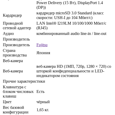
Power Delivery (15 Вт), DisplayPort 1.4
(DP))
кардридер microSD 3.0 Standard (класс
Кардридер
скорости: USH-I до 104 Мбит/с)
Проводной
LAN Intel® I219LM 10/100/1000 Мбит/с
сетевой адаптер
(RJ45)
Аудио
комбинированный аudio line-in / line-out
Производитель
Производитель
Fujitsu
Страна
Япония
производства
Веб-камера
веб-камера HD (1МП, 720p, 1280 × 720) со
Веб-камера
шторкой конфиденциальности и LED-
индикатором состояния
Прочие характеристики
Клавиатура с
блоком числовых
Есть
клавиш
Цвет
чёрный
Вес базовой
1,65 кг.
конфигурации