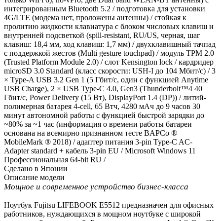
интегрированным Bluetooth 5.2 / подготовка для установки
4G/LTE (модема нет, проложены антенны) / cтойкая к
пролитию жидкости клавиатура с блоком числовых клавиш и
внутренней подсветкой (spill-resistant, RU/US, черная, шаг
клавиш: 18,4 мм, ход клавиш: 1,7 мм) / двухклавишный тачпад
с поддержкой жестов (Multi gesture touchpad) / модуль TPM 2.0
(Trusted Platform Module 2.0) / слот Kensington lock / кардридер
microSD 3.0 Standard (класс скорости: USH-I до 104 Мбит/с) / 3
× Type-A USB 3.2 Gen 1 (5 Гбит/с, один с функцией Anytime
USB Charge), 2 × USB Type-C 4.0, Gen3 (Thunderbolt™4 40
Гбит/с, Power Delivery (15 Вт), DisplayPort 1.4 (DP)) / литий-
полимерная батарея 4-cell, 65 Втч, 4280 мАч до 9 часов 30
минут автономной работы с функцией быстрой зарядки до
~80% за ~1 час (информация о времени работы батареи
основана на всемирно признанном тесте BAPCo ®
MobileMark ® 2018) / адаптер питания 3-pin Type-C AC-
Adapter standard + кабель 3-pin EU / Microsoft Windows 11
Профессиональная 64-bit RU /
Сделано в Японии
Описание модели
Мощное и современное устройство бизнес-класса
Ноутбук Fujitsu LIFEBOOK E5512 предназначен для офисных
работников, нуждающихся в мощном ноутбуке с широкой