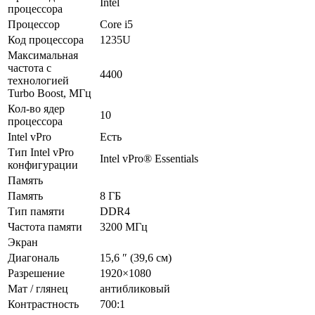
Intel
процессора
Процессор
Core i5
Код процессора
1235U
Максимальная
частота с
4400
технологией
Turbo Boost, МГц
Кол-во ядер
10
процессора
Intel vPro
Есть
Тип Intel vPro
Intel vPro® Essentials
конфигурации
Память
Память
8 ГБ
Тип памяти
DDR4
Частота памяти
3200 МГц
Экран
Диагональ
15,6 ″ (39,6 см)
Разрешение
1920×1080
Мат / глянец
антибликовый
Контрастность
700:1