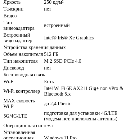
Яркость
250 кд/м²
Тачскрин
нет
Видео
Тип
встроенный
видеоадаптера
Встроенный
Intel®️ Iris®️ Xe Graphics
видеоадаптер
Устройства хранения данных
Объем накопителя
512 ГБ
Тип накопителя
M.2 SSD PCIe 4.0
Дисковод
нет
Беспроводная связь
Wi-Fi
Есть
Intel Wi-Fi 6E AX211 Gig+ non vPro &
Wi-Fi контроллер
Bluetooth 5.x
MAX скорость
до 2,4 Гбит/с
Wi-Fi
подготовка для установки 4G/LTE
5G/4G/LTE
(модема нет, проложены антенны)
Операционная система
Установленная
операционная
Windows 11 Pro