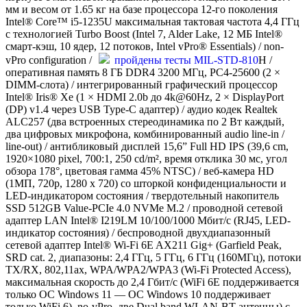
мм и весом от 1.65 кг на базе процессора 12-го поколения
Intel® Core™ i5-1235U максимальная тактовая частота 4,4 ГГц
с технологией Turbo Boost (Intel 7, Alder Lake, 12 МБ Intel®
смарт-кэш, 10 ядер, 12 потоков, Intel vPro® Essentials) / non-
vPro configuration /
пройдены тесты MIL-STD-810
H /
оперативная память 8 ГБ DDR4 3200 МГц, PC4-25600 (2 ×
DIMM-слота) / интегрированный графический процессор
Intel® Iris® Xe (1 × HDMI 2.0b до 4k@60Hz, 2 × DisplayPort
(DP) v1.4 через USB Type-C адаптер) / аудио кодек Realtek
ALC257 (два встроенных стереодинамика по 2 Вт каждый,
два цифровых микрофона, комбинированный аudio line-in /
line-out) / антибликовый дисплей 15,6” Full HD IPS (39,6 cm,
1920×1080 pixel, 700:1, 250 cd/m², время отклика 30 мс, угол
обзора 178°, цветовая гамма 45% NTSC) / веб-камера HD
(1МП, 720p, 1280 x 720) со шторкой конфиденциальности и
LED-индикатором состояния / твердотельный накопитель
SSD 512GB Value-PCIe 4.0 NVMe M.2 / проводной сетевой
адаптер LAN Intel® I219LM 10/100/1000 Мбит/с (RJ45, LED-
индикатор состояния) / беспроводной двухдиапазонный
сетевой адаптер Intel® Wi-Fi 6E AX211 Gig+ (Garfield Peak,
SRD cat. 2, диапазоны: 2,4 ГГц, 5 ГГц, 6 ГГц (160МГц), потоки
TX/RX, 802,11ax, WPA/WPA2/WPA3 (Wi-Fi Protected Access),
максимальная скорость до 2,4 Гбит/с (WiFi 6E поддерживается
только ОС Windows 11 — ОС Windows 10 поддерживает
только WiFi 6), no-vPro, две Dual band WLAN-BT антенны) с