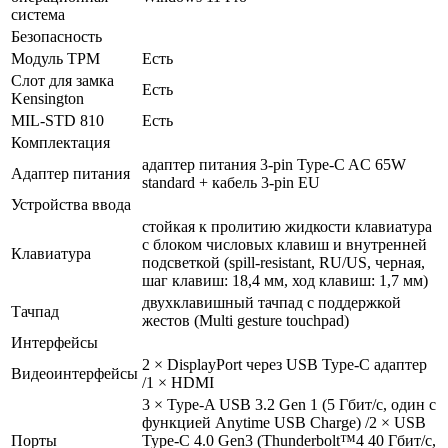
система
Безопасность
Модуль TPM
Есть
Слот для замка
Есть
Kensington
MIL-STD 810
Есть
Комплектация
адаптер питания 3-pin Type-C AC 65W
Адаптер питания
standard + кабель 3-pin EU
Устройства ввода
cтойкая к пролитию жидкости клавиатура
с блоком числовых клавиш и внутренней
Клавиатура
подсветкой (spill-resistant, RU/US, черная,
шаг клавиш: 18,4 мм, ход клавиш: 1,7 мм)
двухклавишный тачпад с поддержкой
Тачпад
жестов (Multi gesture touchpad)
Интерфейсы
2 × DisplayPort через USB Type-C адаптер
Видеоинтерфейсы
/1 × HDMI
3 × Type-A USB 3.2 Gen 1 (5 Гбит/с, один с
функцией Anytime USB Charge) /2 × USB
Порты
Type-C 4.0 Gen3 (Thunderbolt™4 40 Гбит/с,