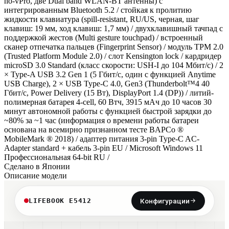
no-vPro, две Dual band WLAN-BT антенны) с
интегрированным Bluetooth 5.2 / cтойкая к пролитию
жидкости клавиатура (spill-resistant, RU/US, черная, шаг
клавиш: 19 мм, ход клавиш: 1,7 мм) / двухклавишный тачпад с
поддержкой жестов (Multi gesture touchpad) / встроенный
сканер отпечатка пальцев (Fingerprint Sensor) / модуль TPM 2.0
(Trusted Platform Module 2.0) / слот Kensington lock / кардридер
microSD 3.0 Standard (класс скорости: USH-I до 104 Мбит/с) / 2
× Type-A USB 3.2 Gen 1 (5 Гбит/с, один с функцией Anytime
USB Charge), 2 × USB Type-C 4.0, Gen3 (Thunderbolt™4 40
Гбит/с, Power Delivery (15 Вт), DisplayPort 1.4 (DP)) / литий-
полимерная батарея 4-cell, 60 Втч, 3915 мАч до 10 часов 30
минут автономной работы с функцией быстрой зарядки до
~80% за ~1 час (информация о времени работы батареи
основана на всемирно признанном тесте BAPCo ®
MobileMark ® 2018) / адаптер питания 3-pin Type-C AC-
Adapter standard + кабель 3-pin EU / Microsoft Windows 11
Профессиональная 64-bit RU /
Сделано в Японии
Описание модели
LIFEBOOK E5412
Конфигурации