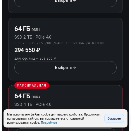
Выбрать
конфигурацию 64 ГБ / SSD 1 ТБ
64 ГБ
DDR4
SSD 2 ТБ · PCIe 4.0
FPC07596BK /I5 /RU /64GB /SSD2TBG4 /WIN11PRO
294 550 ₽
для юр. лиц — 309 300 ₽
Выбрать
конфигурацию 64 ГБ / SSD 2 ТБ
МАКСИМАЛЬНАЯ
64 ГБ
DDR4
SSD 4 ТБ · PCIe 4.0
FPC07596BK /I5 /RU /64GB /SSD4TBG4 /WIN11PRO
Мы используем файлы cookie для вашего удобства. Продолжая
346 500 ₽
пользоваться сайтом, вы соглашаетесь с политикой
Согласен
использования cookie.
Подробнее
для юр. лиц — 363 850 ₽