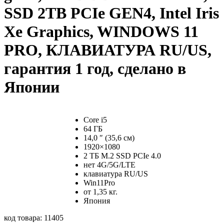
SSD 2TB PCIe GEN4, Intel Iris
Xe Graphics, WINDOWS 11
PRO, КЛАВИАТУРА RU/US,
гарантия 1 год, сделано в
Японии
Core i5
64 ГБ
14,0 ″ (35,6 см)
1920×1080
2 ТБ M.2 SSD PCIe 4.0
нет 4G/5G/LTE
клавиатура RU/US
Win11Pro
от 1,35 кг.
Япония
код товара: 11405