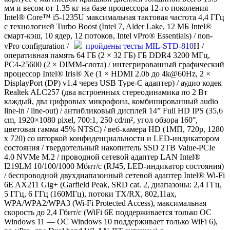
мм и весом от 1.35 кг на базе процессора 12-го поколения
Intel® Core™ i5-1235U максимальная тактовая частота 4,4 ГГц
с технологией Turbo Boost (Intel 7, Alder Lake, 12 МБ Intel®
смарт-кэш, 10 ядер, 12 потоков, Intel vPro® Essentials) / non-
vPro configuration /
пройдены тесты MIL-STD-810
H /
оперативная память 64 ГБ (2 × 32 ГБ) ГБ DDR4 3200 МГц,
PC4-25600 (2 × DIMM-слота) / интегрированный графический
процессор Intel® Iris® Xe (1 × HDMI 2.0b до 4k@60Hz, 2 ×
DisplayPort (DP) v1.4 через USB Type-C адаптер) / аудио кодек
Realtek ALC257 (два встроенных стереодинамика по 2 Вт
каждый, два цифровых микрофона, комбинированный аudio
line-in / line-out) / антибликовый дисплей 14” Full HD IPS (35,6
cm, 1920×1080 pixel, 700:1, 250 cd/m², угол обзора 160°,
цветовая гамма 45% NTSC) / веб-камера HD (1МП, 720p, 1280
x 720) со шторкой конфиденциальности и LED-индикатором
состояния / твердотельный накопитель SSD 2TB Value-PCIe
4.0 NVMe M.2 / проводной сетевой адаптер LAN Intel®
I219LM 10/100/1000 Мбит/с (RJ45, LED-индикатор состояния)
/ беспроводной двухдиапазонный сетевой адаптер Intel® Wi-Fi
6E AX211 Gig+ (Garfield Peak, SRD cat. 2, диапазоны: 2,4 ГГц,
5 ГГц, 6 ГГц (160МГц), потоки TX/RX, 802,11ax,
WPA/WPA2/WPA3 (Wi-Fi Protected Access), максимальная
скорость до 2,4 Гбит/с (WiFi 6E поддерживается только ОС
Windows 11 — ОС Windows 10 поддерживает только WiFi 6),